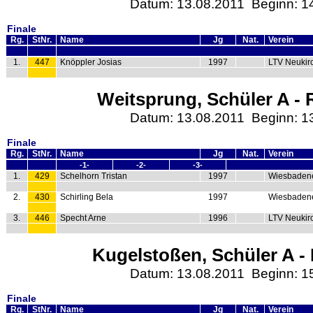
Datum: 13.08.2011 Beginn: 1
Finale
Rg.
StNr.
Name
Jg
Nat.
Verein
1.
447
Knöppler Josias
1997
LTV Neukir
Weitsprung, Schüler A - 
Datum: 13.08.2011 Beginn: 1
Finale
Rg.
StNr.
Name
Jg
Nat.
Verein
-1-
-2-
-3-
1.
429
Schelhorn Tristan
1997
Wiesbaden
2.
430
Schirling Bela
1997
Wiesbaden
3.
446
Specht Arne
1996
LTV Neukir
Kugelstoßen, Schüler A - 
Datum: 13.08.2011 Beginn: 1
Finale
Rg.
StNr.
Name
Jg
Nat.
Verein