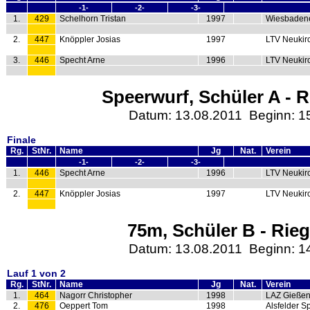
-1-
-2-
-3-
1.
429
Schelhorn Tristan
1997
Wiesbaden
2.
447
Knöppler Josias
1997
LTV Neukir
3.
446
Specht Arne
1996
LTV Neukir
Speerwurf, Schüler A - R
Datum: 13.08.2011 Beginn: 1
Finale
Rg.
StNr.
Name
Jg
Nat.
Verein
-1-
-2-
-3-
1.
446
Specht Arne
1996
LTV Neukir
2.
447
Knöppler Josias
1997
LTV Neukir
75m, Schüler B - Rieg
Datum: 13.08.2011 Beginn: 1
Lauf 1 von 2
Rg.
StNr.
Name
Jg
Nat.
Verein
1.
464
Nagorr Christopher
1998
LAZ Gieße
2.
476
Oeppert Tom
1998
Alsfelder S