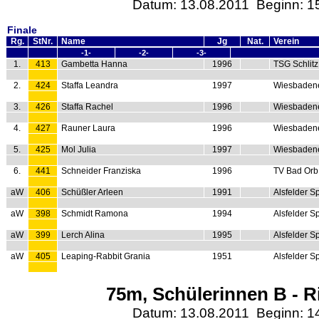
Datum: 13.08.2011 Beginn: 1
Finale
Rg.
StNr.
Name
Jg
Nat.
Verein
-1-
-2-
-3-
1.
413
Gambetta Hanna
1996
TSG Schlitz
2.
424
Staffa Leandra
1997
Wiesbaden
3.
426
Staffa Rachel
1996
Wiesbaden
4.
427
Rauner Laura
1996
Wiesbaden
5.
425
Mol Julia
1997
Wiesbaden
6.
441
Schneider Franziska
1996
TV Bad Orb
aW
406
Schüßler Arleen
1991
Alsfelder S
aW
398
Schmidt Ramona
1994
Alsfelder S
aW
399
Lerch Alina
1995
Alsfelder S
aW
405
Leaping-Rabbit Grania
1951
Alsfelder S
75m, Schülerinnen B - R
Datum: 13.08.2011 Beginn: 1