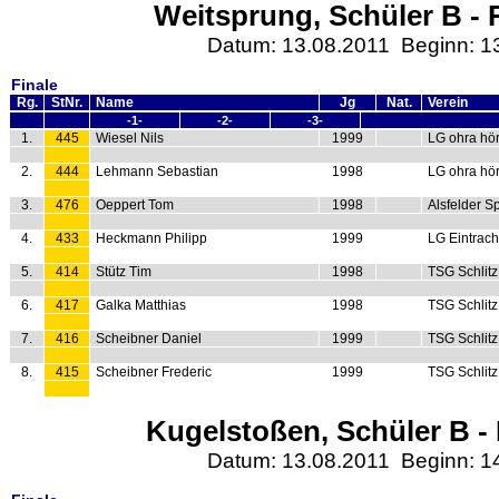
Weitsprung, Schüler B - 
Datum: 13.08.2011 Beginn: 1
Finale
Rg.
StNr.
Name
Jg
Nat.
Verein
-1-
-2-
-3-
1.
445
Wiesel Nils
1999
LG ohra hö
2.
444
Lehmann Sebastian
1998
LG ohra hö
3.
476
Oeppert Tom
1998
Alsfelder S
4.
433
Heckmann Philipp
1999
LG Eintrach
5.
414
Stütz Tim
1998
TSG Schlitz
6.
417
Galka Matthias
1998
TSG Schlitz
7.
416
Scheibner Daniel
1999
TSG Schlitz
8.
415
Scheibner Frederic
1999
TSG Schlitz
Kugelstoßen, Schüler B - 
Datum: 13.08.2011 Beginn: 1