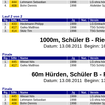
3.
444
Lehmann Sebastian
1998
LG ohra hö
4.
408
Bohn Dennis
1998
Alsfelder S
Lauf 2 von 2
Rg.
StNr.
Name
Jg
Nat.
Verein
1.
433
Heckmann Philipp
1999
LG Eintrach
2.
417
Galka Matthias
1998
TSG Schlitz
3.
414
Stütz Tim
1998
TSG Schlitz
1000m, Schüler B - Rie
Datum: 13.08.2011 Beginn: 1
Finale
Rg.
StNr.
Name
Jg
Nat.
Verein
1.
445
Wiesel Nils
1999
LG ohra hö
2.
417
Galka Matthias
1998
TSG Schlitz
60m Hürden, Schüler B - 
Datum: 13.08.2011 Beginn: 1
Finale
Rg.
StNr.
Name
Jg
Nat.
Verein
1.
445
Wiesel Nils
1999
LG ohra hö
2.
444
Lehmann Sebastian
1998
LG ohra hö
3.
408
Bohn Dennis
1998
Alsfelder S