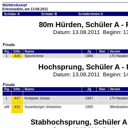
Wahldreikampf
Erlenstadion, am 13.08.2011
Schüler A
Schüler B
Schülerinnen A
80m Hürden, Schüler A - 
Datum: 13.08.2011 Beginn: 1
Finale
Rg.
StNr.
Name
Jg
Nat.
Verein
1.
446
Specht Arne
1996
LTV Neukir
Hochsprung, Schüler A - 
Datum: 13.08.2011 Beginn: 1
Finale
Rg.
StNr.
Name
Jg
Nat.
Verein
1.
447
Knöppler Josias
1997
LTV Neukir
aW
431
Susenburger Johannes
1995
Wiesbaden
Stabhochsprung, Schüler A 