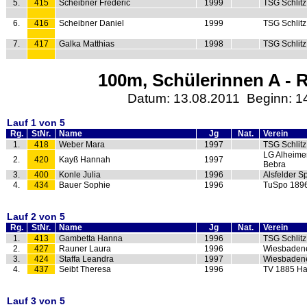
5.
415
Scheibner Frederic
1999
TSG Schlitz
6.
416
Scheibner Daniel
1999
TSG Schlitz
7.
417
Galka Matthias
1998
TSG Schlitz
100m, Schülerinnen A - R
Datum: 13.08.2011 Beginn: 1
Lauf 1 von 5
Rg.
StNr.
Name
Jg
Nat.
Verein
1.
418
Weber Mara
1997
TSG Schlitz
LG Alheime
2.
420
Kayß Hannah
1997
Bebra
3.
400
Konle Julia
1996
Alsfelder S
4.
434
Bauer Sophie
1996
TuSpo 189
Lauf 2 von 5
Rg.
StNr.
Name
Jg
Nat.
Verein
1.
413
Gambetta Hanna
1996
TSG Schlitz
2.
427
Rauner Laura
1996
Wiesbaden
3.
424
Staffa Leandra
1997
Wiesbaden
4.
437
Seibt Theresa
1996
TV 1885 Ha
Lauf 3 von 5