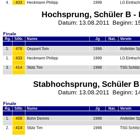
4.
433
Heckmann Philipp
1999
LG Eintrach
Hochsprung, Schüler B - 
Datum: 13.08.2011 Beginn: 1
Finale
Rg.
StNr.
Name
Jg
Nat.
Verein
1.
476
Oeppert Tom
1998
Alsfelder S
1.
433
Heckmann Philipp
1999
LG Eintrach
3.
414
Stütz Tim
1998
TSG Schlitz
Stabhochsprung, Schüler B 
Datum: 13.08.2011 Beginn: 1
Finale
Rg.
StNr.
Name
Jg
Nat.
Verein
1.
408
Bohn Dennis
1998
Alsfelder S
2.
414
Stütz Tim
1998
TSG Schlitz