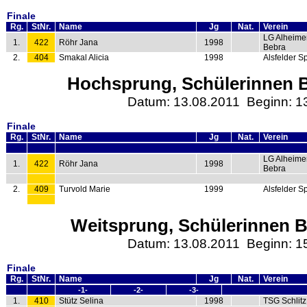
Finale
Rg.
StNr.
Name
Jg
Nat.
Verein
LG Alheime
1.
422
Röhr Jana
1998
Bebra
2.
404
Smakal Alicia
1998
Alsfelder S
Hochsprung, Schülerinnen B
Datum: 13.08.2011 Beginn: 1
Finale
Rg.
StNr.
Name
Jg
Nat.
Verein
LG Alheime
1.
422
Röhr Jana
1998
Bebra
2.
409
Turvold Marie
1999
Alsfelder S
Weitsprung, Schülerinnen B 
Datum: 13.08.2011 Beginn: 1
Finale
Rg.
StNr.
Name
Jg
Nat.
Verein
-1-
-2-
-3-
1.
410
Stütz Selina
1998
TSG Schlitz