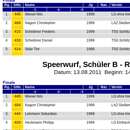
Finale
Rg.
StNr.
Name
Jg
Nat.
Verein
-1-
-2-
-3-
1.
445
Wiesel Nils
1999
LG ohra hö
2.
464
Nagorr Christopher
1998
LAZ Gieße
3.
415
Scheibner Frederic
1999
TSG Schlitz
4.
416
Scheibner Daniel
1999
TSG Schlitz
5.
414
Stütz Tim
1998
TSG Schlitz
Speerwurf, Schüler B - R
Datum: 13.08.2011 Beginn: 1
Finale
Rg.
StNr.
Name
Jg
Nat.
Verein
-1-
-2-
-3-
1.
445
Wiesel Nils
1999
LG ohra hö
2.
464
Nagorr Christopher
1998
LAZ Gieße
3.
444
Lehmann Sebastian
1998
LG ohra hö
4.
433
Heckmann Philipp
1999
LG Eintrach