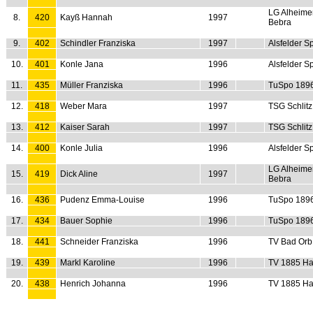
LG Alheime
8.
420
Kayß Hannah
1997
Bebra
9.
402
Schindler Franziska
1997
Alsfelder S
10.
401
Konle Jana
1996
Alsfelder S
11.
435
Müller Franziska
1996
TuSpo 189
12.
418
Weber Mara
1997
TSG Schlitz
13.
412
Kaiser Sarah
1997
TSG Schlitz
14.
400
Konle Julia
1996
Alsfelder S
LG Alheime
15.
419
Dick Aline
1997
Bebra
16.
436
Pudenz Emma-Louise
1996
TuSpo 189
17.
434
Bauer Sophie
1996
TuSpo 189
18.
441
Schneider Franziska
1996
TV Bad Orb
19.
439
Markl Karoline
1996
TV 1885 Ha
20.
438
Henrich Johanna
1996
TV 1885 Ha