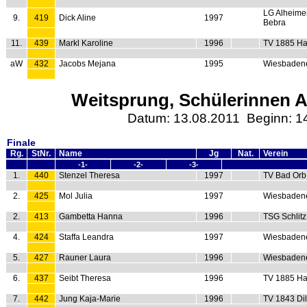
LG Alheime
9.
419
Dick Aline
1997
Bebra
11.
439
Markl Karoline
1996
TV 1885 Ha
aW
432
Jacobs Mejana
1995
Wiesbaden
Weitsprung, Schülerinnen A 
Datum: 13.08.2011 Beginn: 1
Finale
Rg.
StNr.
Name
Jg
Nat.
Verein
-1-
-2-
-3-
1.
440
Stenzel Theresa
1997
TV Bad Orb
2.
425
Mol Julia
1997
Wiesbaden
2.
413
Gambetta Hanna
1996
TSG Schlitz
4.
424
Staffa Leandra
1997
Wiesbaden
5.
427
Rauner Laura
1996
Wiesbaden
6.
437
Seibt Theresa
1996
TV 1885 Ha
7.
442
Jung Kaja-Marie
1996
TV 1843 Di