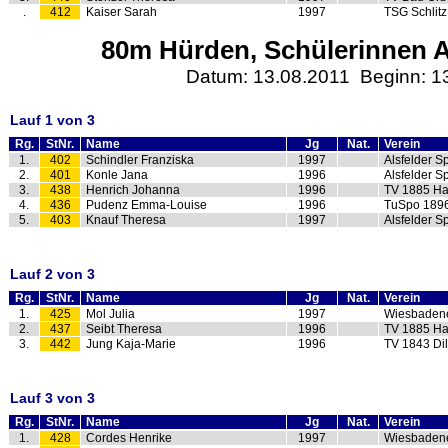
.
412
Kaiser Sarah
1997
TSG Schlitz
80m Hürden, Schülerinnen A
Datum: 13.08.2011 Beginn: 1
Lauf 1 von 3
Rg.
StNr.
Name
Jg
Nat.
Verein
1.
402
Schindler Franziska
1997
Alsfelder S
2.
401
Konle Jana
1996
Alsfelder S
3.
438
Henrich Johanna
1996
TV 1885 Ha
4.
436
Pudenz Emma-Louise
1996
TuSpo 189
5.
403
Knauf Theresa
1997
Alsfelder S
Lauf 2 von 3
Rg.
StNr.
Name
Jg
Nat.
Verein
1.
425
Mol Julia
1997
Wiesbaden
2.
437
Seibt Theresa
1996
TV 1885 Ha
3.
442
Jung Kaja-Marie
1996
TV 1843 Di
Lauf 3 von 3
Rg.
StNr.
Name
Jg
Nat.
Verein
1.
428
Cordes Henrike
1997
Wiesbaden