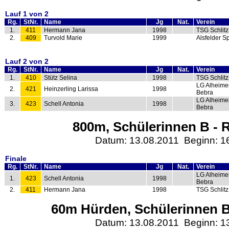
Lauf 1 von 2
Rg.
StNr.
Name
Jg
Nat.
Verein
1.
411
Hermann Jana
1998
TSG Schlitz
2.
409
Turvold Marie
1999
Alsfelder S
Lauf 2 von 2
Rg.
StNr.
Name
Jg
Nat.
Verein
1.
410
Stütz Selina
1998
TSG Schlitz
LG Alheime
2.
421
Heinzerling Larissa
1998
Bebra
LG Alheime
3.
423
Schell Antonia
1998
Bebra
800m, Schülerinnen B - R
Datum: 13.08.2011 Beginn: 1
Finale
Rg.
StNr.
Name
Jg
Nat.
Verein
LG Alheime
1.
423
Schell Antonia
1998
Bebra
2.
411
Hermann Jana
1998
TSG Schlitz
60m Hürden, Schülerinnen B
Datum: 13.08.2011 Beginn: 1