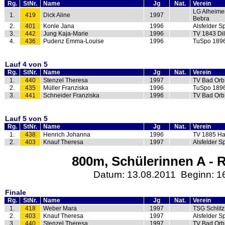
Rg.
StNr.
Name
Jg
Nat.
Verein
LG Alheime
1.
419
Dick Aline
1997
Bebra
2.
401
Konle Jana
1996
Alsfelder S
3.
442
Jung Kaja-Marie
1996
TV 1843 Di
4.
436
Pudenz Emma-Louise
1996
TuSpo 189
Lauf 4 von 5
Rg.
StNr.
Name
Jg
Nat.
Verein
1.
440
Stenzel Theresa
1997
TV Bad Orb
2.
435
Müller Franziska
1996
TuSpo 189
3.
441
Schneider Franziska
1996
TV Bad Orb
Lauf 5 von 5
Rg.
StNr.
Name
Jg
Nat.
Verein
1.
438
Henrich Johanna
1996
TV 1885 Ha
2.
403
Knauf Theresa
1997
Alsfelder S
800m, Schülerinnen A - R
Datum: 13.08.2011 Beginn: 1
Finale
Rg.
StNr.
Name
Jg
Nat.
Verein
1.
418
Weber Mara
1997
TSG Schlitz
2.
403
Knauf Theresa
1997
Alsfelder S
3.
440
Stenzel Theresa
1997
TV Bad Orb