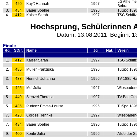
LG Alheime
2.
420
Kayß Hannah
1997
Bebra
3.
434
Bauer Sophie
1996
TuSpo 189
4.
412
Kaiser Sarah
1997
TSG Schlitz
Hochsprung, Schülerinnen A
Datum: 13.08.2011 Beginn: 1
Finale
Rg.
StNr.
Name
Jg
Nat.
Verein
1.
412
Kaiser Sarah
1997
TSG Schlitz
2.
435
Müller Franziska
1996
TuSpo 189
3.
438
Henrich Johanna
1996
TV 1885 Ha
3.
425
Mol Julia
1997
Wiesbaden
5.
440
Stenzel Theresa
1997
TV Bad Orb
5.
436
Pudenz Emma-Louise
1996
TuSpo 189
7.
428
Cordes Henrike
1997
Wiesbaden
7.
434
Bauer Sophie
1996
TuSpo 189
9.
400
Konle Julia
1996
Alsfelder S