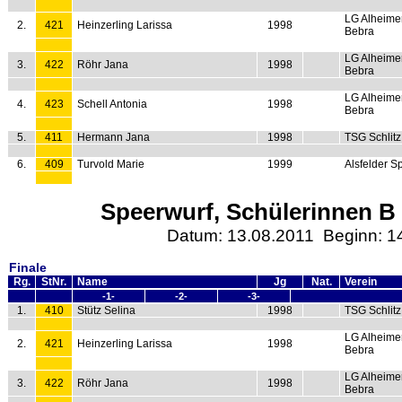
LG Alheime
2.
421
Heinzerling Larissa
1998
Bebra
LG Alheime
3.
422
Röhr Jana
1998
Bebra
LG Alheime
4.
423
Schell Antonia
1998
Bebra
5.
411
Hermann Jana
1998
TSG Schlitz
6.
409
Turvold Marie
1999
Alsfelder S
Speerwurf, Schülerinnen B 
Datum: 13.08.2011 Beginn: 1
Finale
Rg.
StNr.
Name
Jg
Nat.
Verein
-1-
-2-
-3-
1.
410
Stütz Selina
1998
TSG Schlitz
LG Alheime
2.
421
Heinzerling Larissa
1998
Bebra
LG Alheime
3.
422
Röhr Jana
1998
Bebra