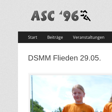
ASC '96 e.V.
Zum
Primäres
Start
Beiträge
Veranstaltungen
Inhalt
Menü
springen
DSMM Flieden 29.05.