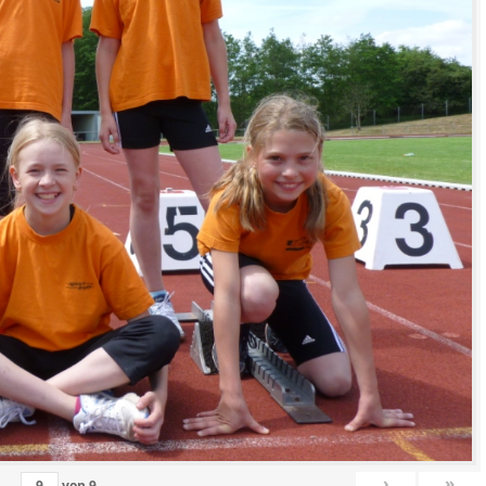
›
»
von
9