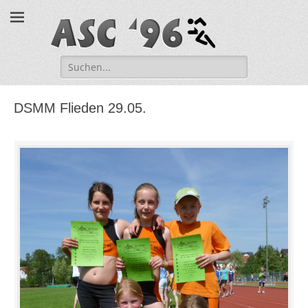
ASC '96 e.V.
Suche
nach:
DSMM Flieden 29.05.