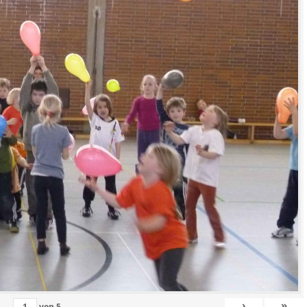
›
»
von
5