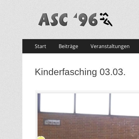
ASC '96 e.V.
Zum
Primäres
Start
Beiträge
Veranstaltungen
Inhalt
Menü
springen
Kinderfasching 03.03.