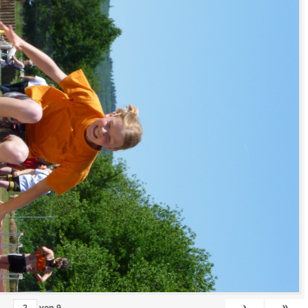
›
»
von
9