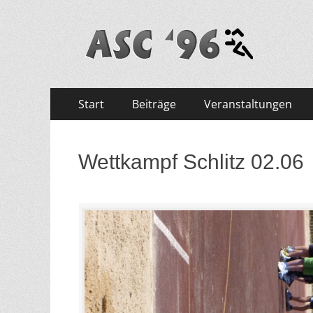
ASC '96 e.V.
Zum
Primäres
Start
Beiträge
Veranstaltungen
Inhalt
Menü
springen
Wettkampf Schlitz 02.06