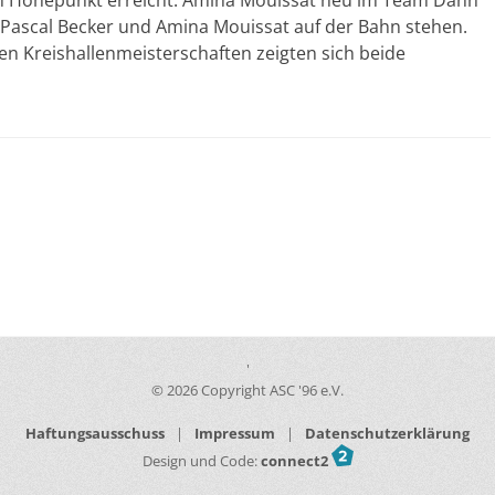
 Höhepunkt erreicht. Amina Mouissat neu im Team Dann
Pascal Becker und Amina Mouissat auf der Bahn stehen.
en Kreishallenmeisterschaften zeigten sich beide
'
© 2026 Copyright ASC '96 e.V.
Haftungsausschuss
|
Impressum
|
Datenschutzerklärung
Design und Code:
connect2