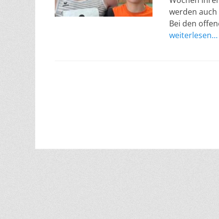
Wochen ihren
e
werden auch 
n
Bei den offen
t
weiterlesen…
l
i
c
h
t
a
m