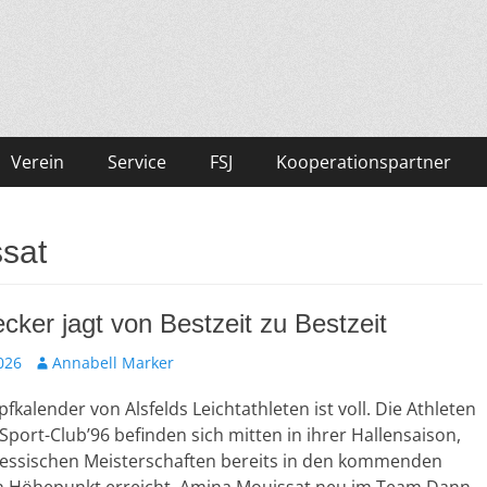
Verein
Service
FSJ
Kooperationspartner
sat
cker jagt von Bestzeit zu Bestzeit
026
A
Annabell Marker
u
kalender von Alsfelds Leichtathleten ist voll. Die Athleten
t
o
 Sport-Club’96 befinden sich mitten in ihrer Hallensaison,
r
Hessischen Meisterschaften bereits in den kommenden