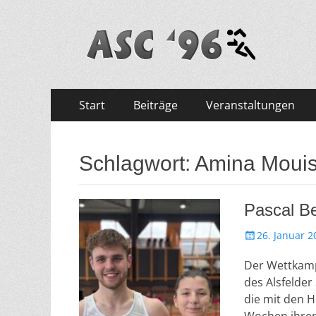
ASC '96 e.V.
Zum
Primäres
Start
Beiträge
Veranstaltungen
Inhalt
Menü
springen
Schlagwort: Amina Mouis
Pascal Be
V
26. Januar 2
e
Der Wettkampf
r
ö
des Alsfelder
f
die mit den 
f