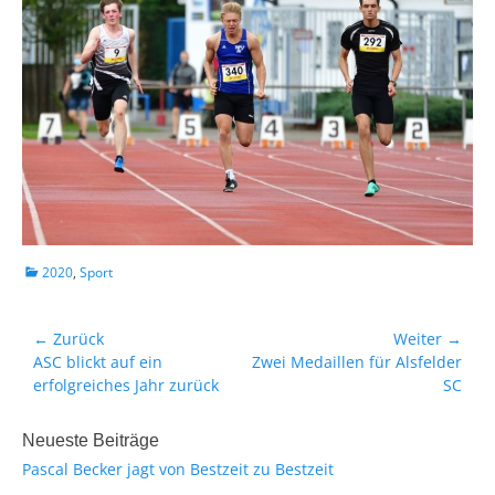
K
2020
,
Sport
a
t
e
← Zurück
Weiter →
Beitragsnavigation
g
Vorheriger
ASC blickt auf ein
Nächster
Zwei Medaillen für Alsfelder
o
Beitrag:
erfolgreiches Jahr zurück
Beitrag:
SC
r
i
e
Neueste Beiträge
n
Pascal Becker jagt von Bestzeit zu Bestzeit