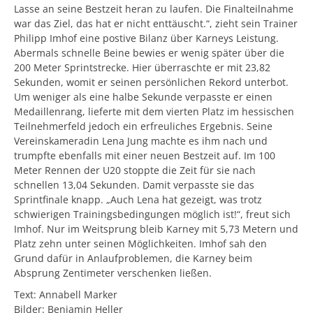
Lasse an seine Bestzeit heran zu laufen. Die Finalteilnahme
a
m
war das Ziel, das hat er nicht enttäuscht.“, zieht sein Trainer
Philipp Imhof eine postive Bilanz über Karneys Leistung.
Abermals schnelle Beine bewies er wenig später über die
200 Meter Sprintstrecke. Hier überraschte er mit 23,82
Sekunden, womit er seinen persönlichen Rekord unterbot.
Um weniger als eine halbe Sekunde verpasste er einen
Medaillenrang, lieferte mit dem vierten Platz im hessischen
Teilnehmerfeld jedoch ein erfreuliches Ergebnis. Seine
Vereinskameradin Lena Jung machte es ihm nach und
trumpfte ebenfalls mit einer neuen Bestzeit auf. Im 100
Meter Rennen der U20 stoppte die Zeit für sie nach
schnellen 13,04 Sekunden. Damit verpasste sie das
Sprintfinale knapp. „Auch Lena hat gezeigt, was trotz
schwierigen Trainingsbedingungen möglich ist!“, freut sich
Imhof. Nur im Weitsprung bleib Karney mit 5,73 Metern und
Platz zehn unter seinen Möglichkeiten. Imhof sah den
Grund dafür in Anlaufproblemen, die Karney beim
Absprung Zentimeter verschenken ließen.
Text: Annabell Marker
Bilder: Benjamin Heller