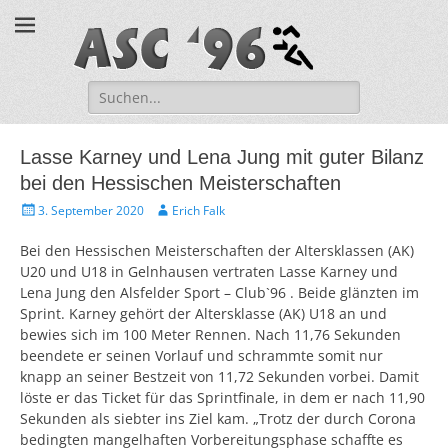
ASC '96 e.V.
Suche
nach:
Lasse Karney und Lena Jung mit guter Bilanz
bei den Hessischen Meisterschaften
V
A
3. September 2020
Erich Falk
e
u
r
t
Bei den Hessischen Meisterschaften der Altersklassen (AK)
ö
o
U20 und U18 in Gelnhausen vertraten Lasse Karney und
f
r
Lena Jung den Alsfelder Sport – Club`96 . Beide glänzten im
f
Sprint. Karney gehört der Altersklasse (AK) U18 an und
e
bewies sich im 100 Meter Rennen. Nach 11,76 Sekunden
n
t
beendete er seinen Vorlauf und schrammte somit nur
l
knapp an seiner Bestzeit von 11,72 Sekunden vorbei. Damit
i
löste er das Ticket für das Sprintfinale, in dem er nach 11,90
c
Sekunden als siebter ins Ziel kam. „Trotz der durch Corona
h
bedingten mangelhaften Vorbereitungsphase schaffte es
t