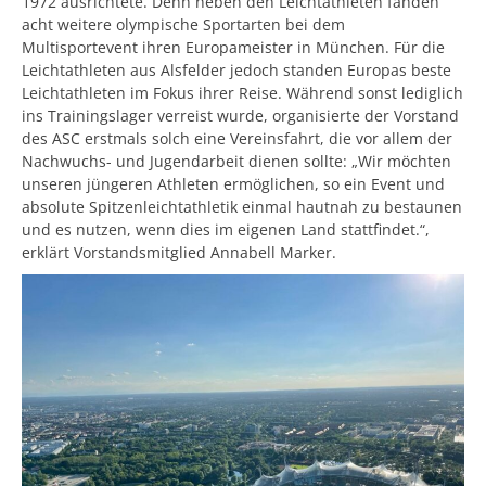
1972 ausrichtete. Denn neben den Leichtathleten fanden
a
acht weitere olympische Sportarten bei dem
m
Multisportevent ihren Europameister in München. Für die
Leichtathleten aus Alsfelder jedoch standen Europas beste
Leichtathleten im Fokus ihrer Reise. Während sonst lediglich
ins Trainingslager verreist wurde, organisierte der Vorstand
des ASC erstmals solch eine Vereinsfahrt, die vor allem der
Nachwuchs- und Jugendarbeit dienen sollte: „Wir möchten
unseren jüngeren Athleten ermöglichen, so ein Event und
absolute Spitzenleichtathletik einmal hautnah zu bestaunen
und es nutzen, wenn dies im eigenen Land stattfindet.“,
erklärt Vorstandsmitglied Annabell Marker.