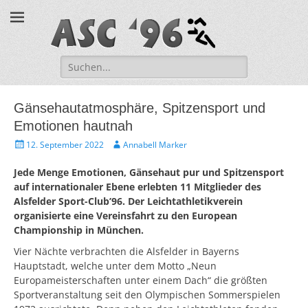
ASC '96 e.V.
Suche
nach:
Gänsehautatmosphäre, Spitzensport und
Emotionen hautnah
V
A
12. September 2022
Annabell Marker
e
u
r
t
Jede Menge Emotionen, Gänsehaut pur und Spitzensport
ö
o
auf internationaler Ebene erlebten 11 Mitglieder des
f
r
Alsfelder Sport-Club’96. Der Leichtathletikverein
f
organisierte eine Vereinsfahrt zu den European
e
Championship in München.
n
t
Vier Nächte verbrachten die Alsfelder in Bayerns
l
Hauptstadt, welche unter dem Motto „Neun
i
Europameisterschaften unter einem Dach“ die größten
c
h
Sportveranstaltung seit den Olympischen Sommerspielen
t