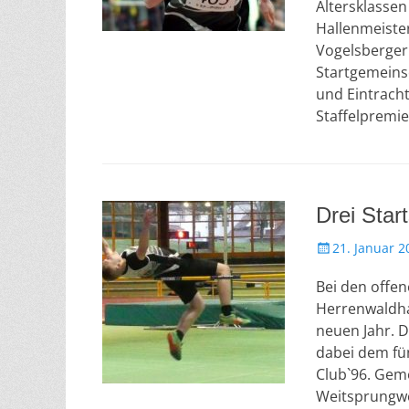
f
Altersklassen
f
Hallenmeiste
e
Vogelsberger
n
Startgemeinsc
t
und Eintrach
l
Staffelpremi
i
c
h
t
a
m
Drei Star
V
21. Januar 2
e
Bei den offen
r
ö
Herrenwaldha
f
neuen Jahr. D
f
dabei dem fü
e
Club`96. Gem
n
Weitsprungwe
t