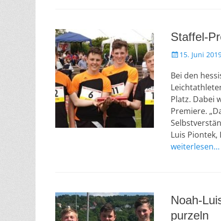
i
c
h
Staffel-P
t
a
V
15. Juni 201
m
e
Bei den hessi
r
ö
Leichtathlete
f
Platz. Dabei
f
Premiere. „Da
e
Selbstverständ
n
Luis Piontek,
t
weiterlesen…
l
i
c
h
t
Noah-Luis
a
m
purzeln