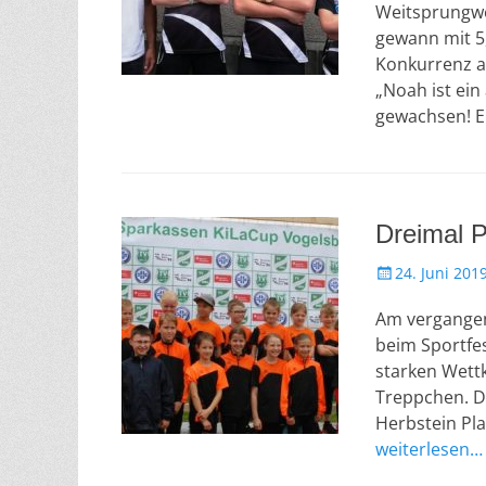
f
Weitsprungwe
f
gewann mit 5,
e
Konkurrenz a
n
„Noah ist ei
t
gewachsen! E
l
i
c
h
t
Dreimal 
a
m
V
24. Juni 201
e
Am vergangen
r
ö
beim Sportfes
f
starken Wett
f
Treppchen. D
e
Herbstein Pla
n
weiterlesen…
t
l