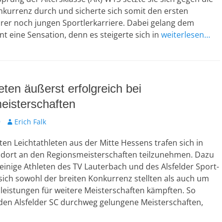
nkurrenz durch und sicherte sich somit den ersten
hrer noch jungen Sportlerkarriere. Dabei gelang dem
ent eine Sensation, denn es steigerte sich in
weiterlesen…
ten äußerst erfolgreich bei
eisterschaften
9
A
Erich Falk
u
ten Leichtathleten aus der Mitte Hessens trafen sich in
t
o
dort an den Regionsmeisterschaften teilzunehmen. Dazu
r
einige Athleten des TV Lauterbach und des Alsfelder Sport-
 sich sowohl der breiten Konkurrenz stellten als auch um
sleistungen für weitere Meisterschaften kämpften. So
 den Alsfelder SC durchweg gelungene Meisterschaften,