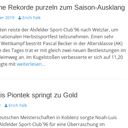
che Rekorde purzeln zum Saison-Ausklang
er 2019
A
Erich Falk
u
eten reiste der Alsfelder Sport-Club`96 nach Wetzlar, um
t
o
nationalen Herbstsportfest teilzunehmen. Einen sehr
r
 Wettkampf bestritt Pascal Becker in der Altersklasse (AK)
des Tages trat er mit gleich zwei neuen Bestleistungen im
eimweg an. Im Kugelstoßen verbesserte er sich auf 11,20
egte mit
weiterlesen…
s Piontek springt zu Gold
9
A
Erich Falk
u
eutschen Meisterschaften in Koblenz sorgte Noah-Luis
t
o
lsfelder Sport-Club`96 für eine Überraschung im