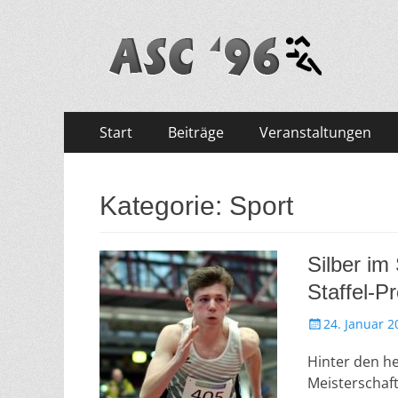
ASC '96 e.V.
Zum
Primäres
Start
Beiträge
Veranstaltungen
Inhalt
Menü
springen
Kategorie: Sport
Silber im
Staffel-P
V
24. Januar 2
e
Hinter den he
r
ö
Meisterschaf