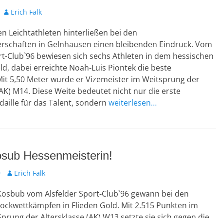
A
Erich Falk
u
n Leichtathleten hinterließen bei den
t
o
rschaften in Gelnhausen einen bleibenden Eindruck. Vom
r
rt-Club`96 bewiesen sich sechs Athleten in dem hessischen
d, dabei erreichte Noah-Luis Piontek die beste
Mit 5,50 Meter wurde er Vizemeister im Weitsprung der
(AK) M14. Diese Weite bedeutet nicht nur die erste
aille für das Talent, sondern
weiterlesen…
osub Hessenmeisterin!
9
A
Erich Falk
u
 Kosbub vom Alsfelder Sport-Club`96 gewann bei den
t
o
ockwettkämpfen in Flieden Gold. Mit 2.515 Punkten im
r
Sprung der Altersklasse (AK) W13 setzte sie sich gegen die