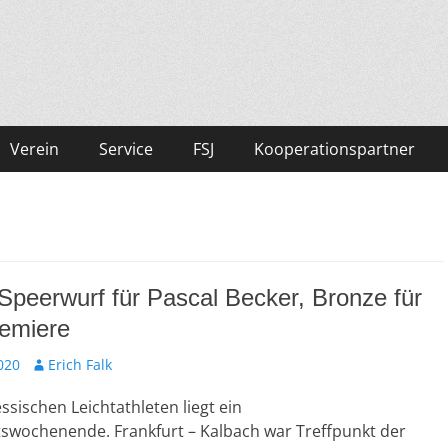
Verein
Service
FSJ
Kooperationspartner
 Speerwurf für Pascal Becker, Bronze für
remiere
020
A
Erich Falk
u
ssischen Leichtathleten liegt ein
t
o
tswochenende. Frankfurt – Kalbach war Treffpunkt der