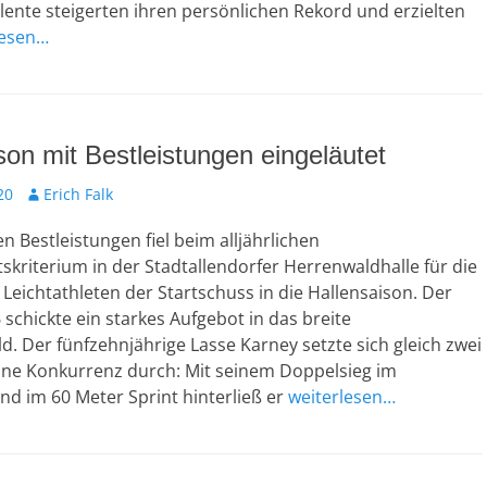
ente steigerten ihren persönlichen Rekord und erzielten
lesen…
son mit Bestleistungen eingeläutet
20
A
Erich Falk
u
en Bestleistungen fiel beim alljährlichen
t
o
kriterium in der Stadtallendorfer Herrenwaldhalle für die
r
Leichtathleten der Startschuss in die Hallensaison. Der
 schickte ein starkes Aufgebot in das breite
d. Der fünfzehnjährige Lasse Karney setzte sich gleich zwei
ine Konkurrenz durch: Mit seinem Doppelsieg im
d im 60 Meter Sprint hinterließ er
weiterlesen…