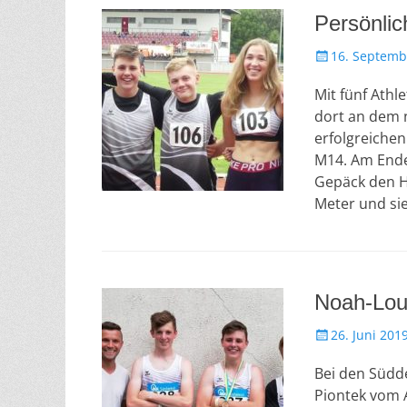
t
Persönli
a
m
V
16. Septemb
e
Mit fünf Athl
r
ö
dort an dem 
f
erfolgreichen
f
M14. Am Ende 
e
Gepäck den H
n
Meter und si
t
l
i
c
h
Noah-Loui
t
a
V
26. Juni 201
m
e
Bei den Südd
r
ö
Piontek vom A