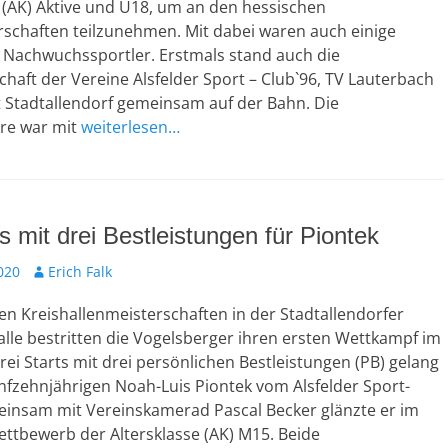
r
 (AK) Aktive und U18, um an den hessischen
rschaften teilzunehmen. Mit dabei waren auch einige
 Nachwuchssportler. Erstmals stand auch die
haft der Vereine Alsfelder Sport – Club`96, TV Lauterbach
t Stadtallendorf gemeinsam auf der Bahn. Die
ere war mit
weiterlesen…
ts mit drei Bestleistungen für Piontek
020
A
Erich Falk
u
en Kreishallenmeisterschaften in der Stadtallendorfer
t
o
lle bestritten die Vogelsberger ihren ersten Wettkampf im
r
rei Starts mit drei persönlichen Bestleistungen (PB) gelang
nfzehnjährigen Noah-Luis Piontek vom Alsfelder Sport-
einsam mit Vereinskamerad Pascal Becker glänzte er im
ttbewerb der Altersklasse (AK) M15. Beide