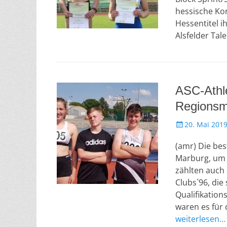
f
hessische Ko
e
Hessentitel i
n
Alsfelder Tal
t
l
i
c
h
ASC-Athle
t
a
Regionsm
m
V
20. Mai 201
e
(amr) Die bes
r
ö
Marburg, um 
f
zählten auch 
f
Clubs`96, die
e
Qualifikation
n
waren es für
t
weiterlesen…
l