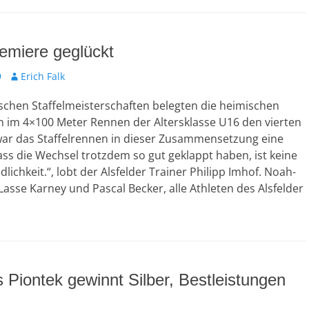
remiere geglückt
9
A
Erich Falk
u
schen Staffelmeisterschaften belegten die heimischen
t
o
n im 4×100 Meter Rennen der Altersklasse U16 den vierten
r
 war das Staffelrennen in dieser Zusammensetzung eine
ss die Wechsel trotzdem so gut geklappt haben, ist keine
lichkeit.“, lobt der Alsfelder Trainer Philipp Imhof. Noah-
 Lasse Karney und Pascal Becker, alle Athleten des Alsfelder
 Piontek gewinnt Silber, Bestleistungen