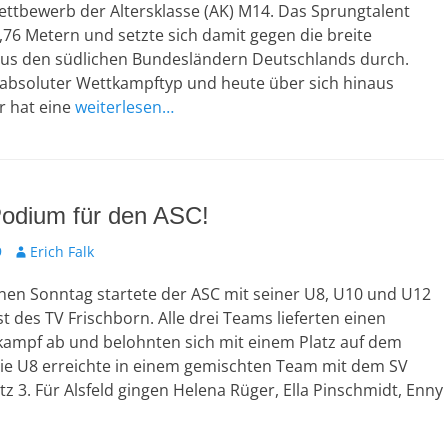
r
ttbewerb der Altersklasse (AK) M14. Das Sprungtalent
76 Metern und setzte sich damit gegen die breite
us den südlichen Bundesländern Deutschlands durch.
n absoluter Wettkampftyp und heute über sich hinaus
r hat eine
weiterlesen…
Podium für den ASC!
9
A
Erich Falk
u
en Sonntag startete der ASC mit seiner U8, U10 und U12
t
o
t des TV Frischborn. Alle drei Teams lieferten einen
r
kampf ab und belohnten sich mit einem Platz auf dem
ie U8 erreichte in einem gemischten Team mit dem SV
tz 3. Für Alsfeld gingen Helena Rüger, Ella Pinschmidt, Enny