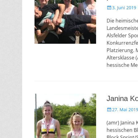
V
3. Juni 2019
e
Die heimische
r
ö
Landesmeiste
f
Alsfelder Spo
f
Konkurrenzfel
e
Platzierung. 
n
Altersklasse 
t
hessische Med
l
i
c
h
t
Janina K
a
m
V
27. Mai 201
e
(amr) Janina
r
ö
hessischen Bl
f
Block Sprint/